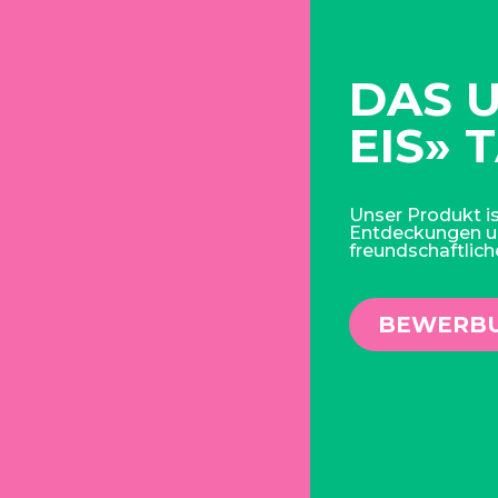
DAS 
EIS» 
Unser Produkt is
Entdeckungen u
freundschaftlic
BEWERBU