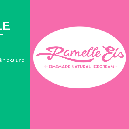
LE
T
knicks und